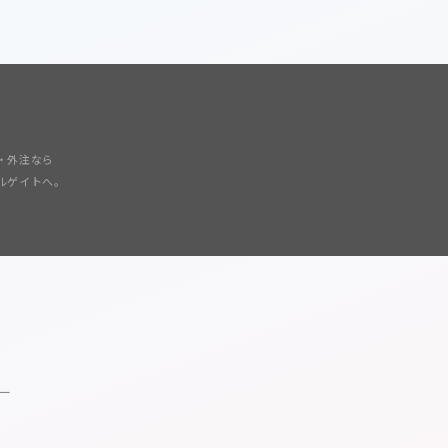
・外注なら
ルゲイトへ。
ー