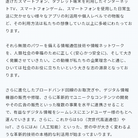
遂げたスマートフォン、タブレット端末を利用したインターネッ
トTV、スマートフォンゲーム、スマートフォンを使用した日常生
活に欠かせない様々なアプリの利活用や個人レベルでの物販な
ど、その利用方法は私たちの想像していた以上に多岐にわたってお
ります。
それら無限のパワーを備える情報通信技術や情報ネットワーク
を、人類社会の幸福のために正しく(安心かつ安全に)、そして大き
く発展させていきたい。この動機が私たちの企業理念へと通じ、
ひいては社会のお役に立ちたいという大きな志の源泉となってお
ります。
さらに進化したブロードバンド回線のお取次ぎや、デジタル情報
機器の販売や修理、さらに革新的でユニークなコンテンツの開発
やその広告の販売といった複数の事業を水平に連携させること
で、有益なデジタル情報をシームレスにエンドユーザー様のもとへ
運んでいきます。さらに、これからは5G（次世代高速通信）や
IoT、さらにはAI（人工知能）といった、世の中が大きく変わるよ
うな革新的技術の本格的な利活用が始まってまいります。